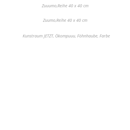
Zuuumo,Reihe 40 x 40 cm
Zuumo,Reihe 40 x 40 cm
Kunstraum JETZT, Ökompuuu, Föhnhaube, Farbe
Kunstraum JETZT, Zuumo, Reihe 20-teilig
Zuumo, 40 x 30 cm
Kunstverein Recklinghausen, Haibby, Hocker, Farbe