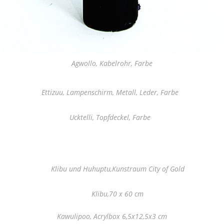
Agwollo, Kabelrohr, Farbe
Ettizuu, Lampenschirm, Metall, Leder, Farbe
Ucktelli, Topfdeckel, Farbe
Klibu und Huhuptu,Kunstraum City of Gold
Klibu,70 x 60 cm
Kawulipoo, Acrylbox 6,5x12,5x3 cm