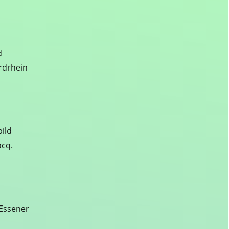
d
ordrhein
ild
acq.
 Essener