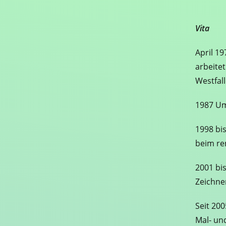
Vita
April 19
arbeite
Westfall
1987 Um
1998 bi
beim re
2001 bi
Zeichner
Seit 20
Mal- un