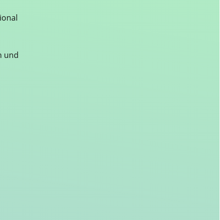
ional
n und