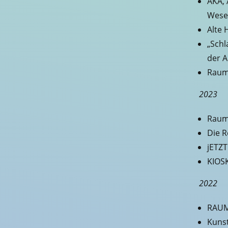
AKA, 
Wese
Alte 
„Schl
der A
Raum 
2023
Raum
Die R
jETZT
KIOS
2022
RAUM
Kunst