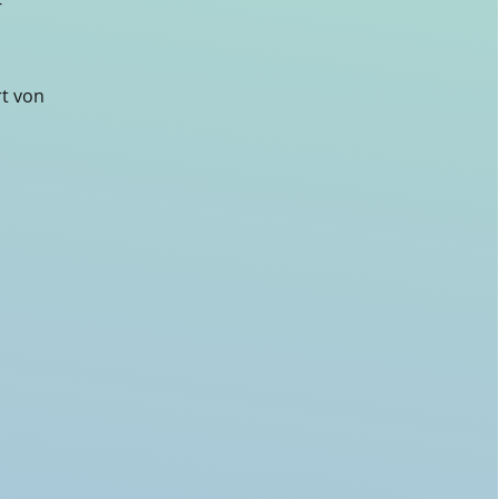
-
rt von