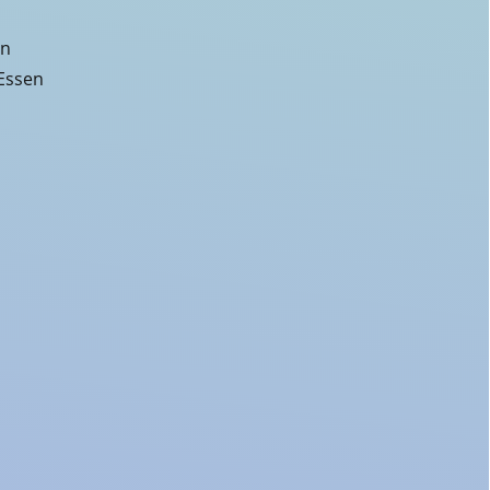
en
 Essen