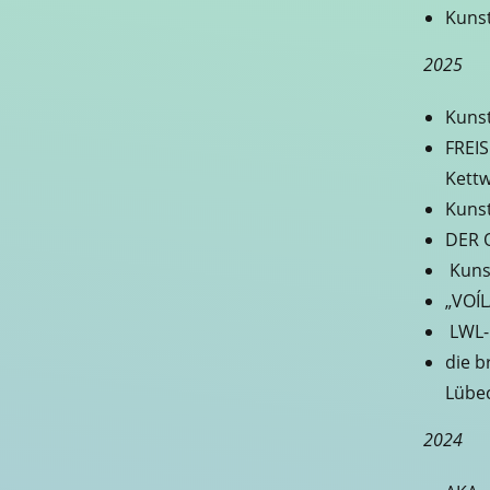
Kunst
2025
Kunst
FREIS
Kettw
Kuns
DER O
Kuns
„VOÍL
LWL-
die b
Lübe
2024