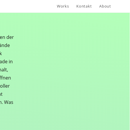
Works
Kontakt
About
hen der
wände
k
ade in
alt,
ffnen
oller
mt
n. Was