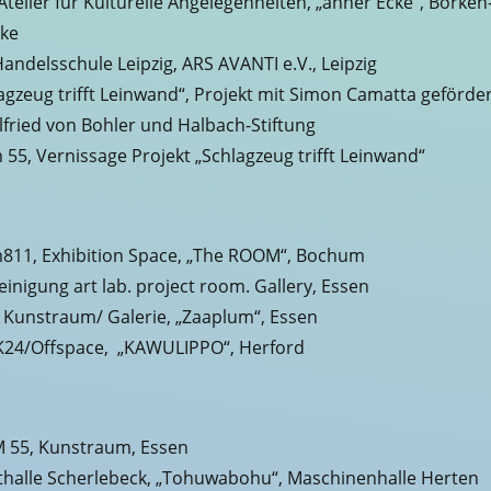
Atelier für Kulturelle Angelegenheiten, „anner Ecke“, Borken
ke
Handelsschule Leipzig, ARS AVANTI e.V., Leipzig
agzeug trifft Leinwand“, Projekt mit Simon Camatta geförde
lfried von Bohler und Halbach-Stiftung
55, Vernissage Projekt „Schlagzeug trifft Leinwand“
811, Exhibition Space, „The ROOM“, Bochum
einigung art lab. project room. Gallery, Essen
 Kunstraum/ Galerie, „Zaaplum“, Essen
K24/Offspace, „KAWULIPPO“, Herford
 55, Kunstraum, Essen
halle Scherlebeck, „Tohuwabohu“, Maschinenhalle Herten