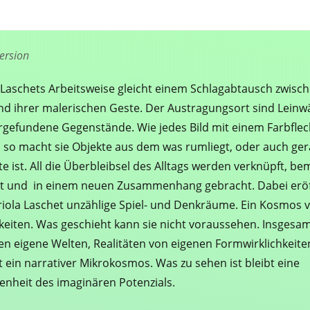
version
 Laschets Arbeitsweise gleicht einem Schlagabtausch zwisc
nd ihrer malerischen Geste. Der Austragungsort sind Lein
rgefundene Gegenstände. Wie jedes Bild mit einem Farbflec
, so macht sie Objekte aus dem was rumliegt, oder auch ger
te ist. All die Überbleibsel des Alltags werden verknüpft, bem
t und in einem neuen Zusammenhang gebracht. Dabei erö
riola Laschet unzählige Spiel- und Denkräume. Ein Kosmos v
keiten. Was geschieht kann sie nicht voraussehen. Insgesa
en eigene Welten, Realitäten von eigenen Formwirklichkeite
st ein narrativer Mikrokosmos. Was zu sehen ist bleibt eine
enheit des imaginären Potenzials.