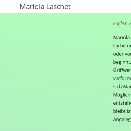
Mariola Laschet
english 
Mariola
Farbe u
oder vo
beginnt
Griffwei
verform
sich Ma
Möglich
entsteh
bleibt i
Angeleg