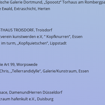
tische Galerie Dortmund, „Spoootz“ Torhaus am Rombergp
e Ewald, Extraschicht, Herten
THAUS TROISDORF, Troisdorf
verein kunstwerden e.V, “ Kopfknurren“, Essen
 im turm, „Kopfquietschen“, Lippstadt
ie Art 99, Worpswede
Chris, „Tellerrandidylle“, Galerie/Kunstraum, Essen
space, DamenundHerren Düsseldorf
raum hafenkult e.V., Duisburg