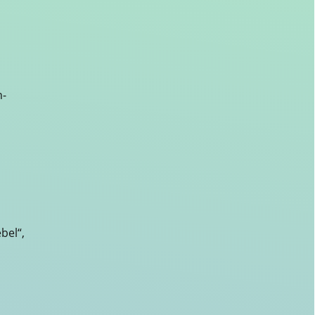
n-
bel“,